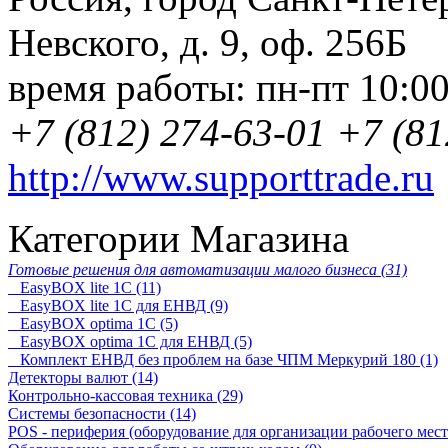
Невского, д. 9
,
оф. 256Б
время работы:
пн-пт 10:0
+7 (812) 274-63-01
+7 (81
http://www.supporttrade.ru
Категории Магазина
Готовые решения для автоматизации малого бизнеса (31)
EasyBOX lite 1C (11)
EasyBOX lite 1C для ЕНВД (9)
EasyBOX optima 1C (5)
EasyBOX optima 1C для ЕНВД (5)
Комплект ЕНВД без проблем на базе ЧПМ Меркурий 180 (1)
Детекторы валют (14)
Контрольно-кассовая техника (29)
Системы безопасности (14)
POS - периферия (оборудование для организации рабочего места