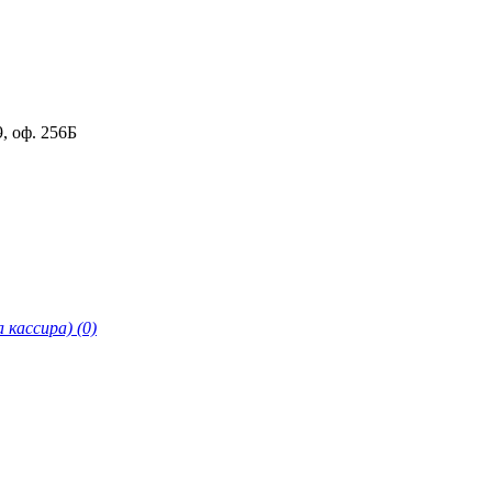
9
,
оф. 256Б
 кассира) (0)