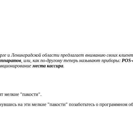
рге и Ленинградской области предлагает вниманию своих клиен
аппаратов
, или, как по-другому теперь называют приборы:
POS-
ункционирование
места кассира
.
ят мелкие "пакости".
кнувшись на эти мелкие "пакости" позаботьтесь о программном о