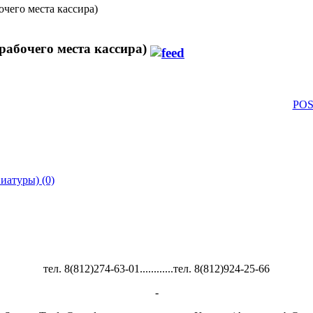
чего места кассира)
рабочего места кассира)
POS
иатуры) (0)
тел. 8(812)274-63-01............тел. 8(812)924-25-66
-