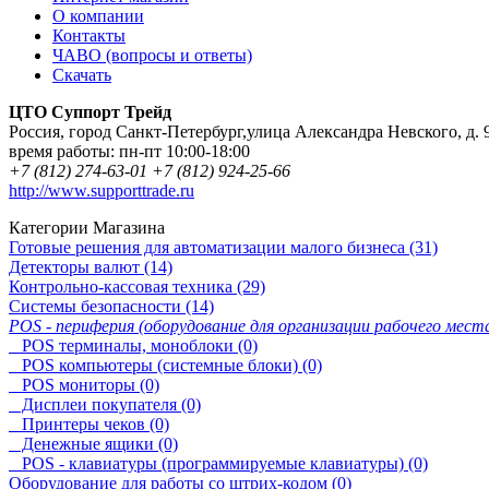
О компании
Контакты
ЧАВО (вопросы и ответы)
Скачать
ЦТО Суппорт Трейд
Россия
,
город Санкт-Петербург
,
улица Александра Невского, д. 
время работы:
пн-пт 10:00-18:00
+7 (812) 274-63-01
+7 (812) 924-25-66
http://www.supporttrade.ru
Категории Магазина
Готовые решения для автоматизации малого бизнеса (31)
Детекторы валют (14)
Контрольно-кассовая техника (29)
Системы безопасности (14)
POS - периферия (оборудование для организации рабочего места
POS терминалы, моноблоки (0)
POS компьютеры (системные блоки) (0)
POS мониторы (0)
Дисплеи покупателя (0)
Принтеры чеков (0)
Денежные ящики (0)
POS - клавиатуры (программируемые клавиатуры) (0)
Оборудование для работы со штрих-кодом (0)